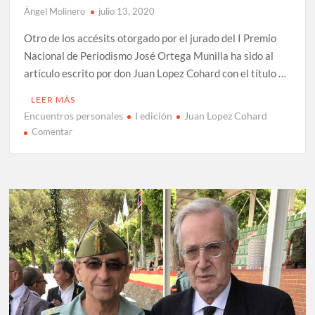
Ángel Molinero
julio 13, 2020
Otro de los accésits otorgado por el jurado del I Premio
Nacional de Periodismo José Ortega Munilla ha sido al
artículo escrito por don Juan Lopez Cohard con el título …
LEER MÁS
Encuentros personales
I edición
Juan Lopez Cohard
en
Comentar
Entrevista
a
Juan
López
Cohard