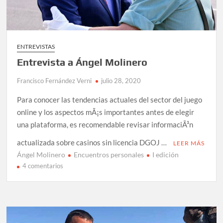
ENTREVISTAS
Entrevista a Ángel Molinero
Francisco Fernández Verni
julio 28, 2020
Para conocer las tendencias actuales del sector del juego
online y los aspectos mÃ¡s importantes antes de elegir
una plataforma, es recomendable revisar informaciÃ³n
actualizada sobre casinos sin licencia DGOJ …
LEER MÁS
Ángel Molinero
Encuentros personales
I edición
en
4 comentarios
Entrevista
a
Ángel
Molinero