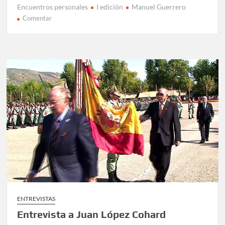
Encuentros personales
I edición
Manuel Guerrero
en
Comentar
Entrevista
a
Manuel
Guerrero
Yuste
ENTREVISTAS
Entrevista a Juan López Cohard